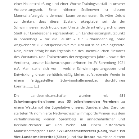
einer Hallenschließung und einer Woche Trainingsausfall in unserer
Vorbereitungszeit. Einen höheren Stellenwert ist diesem
Mannschaftsergebnis demnach kaum beizumessen. Es wäre töricht
zu denken, dass dieser Zustand akzeptabel sei, da der
Schwimmverein auch trotz dieser Umstände derart erfolgreich unsere
Stadt auf Landesebene repräsentiert. Ein Landesleistungsstützpunkt
in Spremberg – für die Lausitz – für Südbrandenburg, ohne
wegweisende Zukunftsperspektive mit Blick auf seine Trainingsstätte.
Nein, dieser Erfolg ist das Ergebnis ein des unermüdlichen Einsatzes
des Vorstands- und Trainerteams der vergangenen Jahre – sowie der
Verdienst, unserer Nachwuchssportler/innen im SV Spremberg 1921
e.V. Man stelle sich vor – welche Schwimmsportangebote und
Entwicklung dieser verhätlnismäßig kleine, aufstrebende Verein in
einem fertiggestellten Schwimmhallenneubau durchführen
könnte…….. […]
Die Landesmeisterschaften wurden mit
481
Schwimmsportler/innen aus 33 teilnehmenden Vereinen
zu
einem Wettkampf der Superlative unseres Bundeslandes. Darunter
starteten 16 nominierte Nachwuchsschwimmsportler*innen aus dem
verhältnismäßig kleinen Spremberg in unnachahmlicher und
beeindruckender Art und Weise. Mit einem historischen
Mannschaftsergebnis und
17x Landesmeistertitel (Gold
),
sowie
19x
Vize-Landesmeistertitel (Silber
)
und
14x Bronze
wurde an diesem