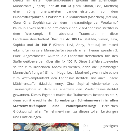
Bereits im ersten Wettkampfrennen gewann die Spremberger
Mannschaft (Jungen) über
4x 100 La
(Tom, Simon, Levi, Mattheo)
einen völlig unerwarteten Landesmeistertitel, vor dem
Bundesstützpunkt aus Potsdam! Die Mannschaft (Mädchen) (Matilda,
Clara, Gina, Sophia) standen dem im darauffolgenden Wettkampf
kaum in etwas nach und erreichten einen Vize-Landesmeistertitel in
dem Wettkampf. Ein absoluter Traumstart in diese
Landesmeisterschaften! Über die
4x 100 La
(Matilda, Simon, Levi,
Sophia) und
4x 100 F
(Simon, Levi, Anny, Matilda) im mixed
erkämpften unsere Mannschaften jeweils einen herausragenden 3.
Platz. Abgeschlossen wurden die Landesmeisterschaften mit den
Staffelwettbewerben über die
4x 100 F.
Diese Staffelwettbewerbe
sollten zum krönenden Abschluss werden, denn die Spremberger
Mannschaft (Jungen) (Simon, Hugo, Levi, Mattheo) gewann wie schon
zum Wettkampfauftakt den Landesmeistertitel! Und auch unsere
Mädchenstaffel (Matilda, Anny, Gina, Sophia) wiederholte das
Traumergebnis in dem sie abermals den Vizelandesmeistertitel
gewannen. Dieses Ergebnis macht das Trainerteam besonders stolz,
denn somit erreichte der
Spremberger Schwimmverein in allen
Staffelwettkämpfen eine Podestplatzierung
! Herzlichen
Glückwunsch allen Teilnehmer*innen zu diesen tollen Leistungen
und Platzierungen.
Die gezeigten