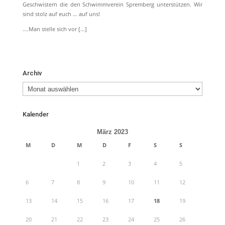
Geschwistern die den Schwimmverein Spremberg unterstützen. Wir
sind stolz auf euch … auf uns!
….Man stelle sich vor […]
Archiv
Archiv
Kalender
März 2023
M
D
M
D
F
S
S
1
2
3
4
5
6
7
8
9
10
11
12
13
14
15
16
17
18
19
20
21
22
23
24
25
26