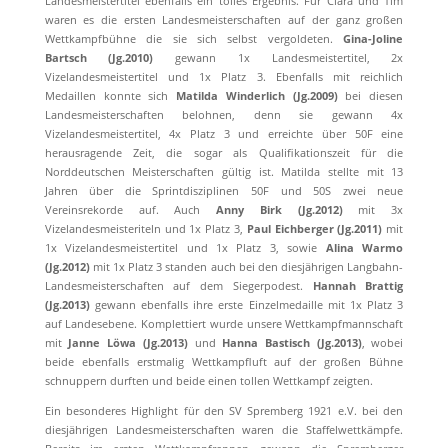
Landesmeistertitel ebenfalls ein tolles Ergebnis. Für Clara und Tim
waren es die ersten Landesmeisterschaften auf der ganz großen
Wettkampfbühne die sie sich selbst vergoldeten.
Gina-Joline
Bartsch (Jg.2010)
gewann 1x Landesmeistertitel, 2x
Vizelandesmeistertitel und 1x Platz 3. Ebenfalls mit reichlich
Medaillen konnte sich
Matilda Winderlich (Jg.2009)
bei diesen
Landesmeisterschaften belohnen, denn sie gewann 4x
Vizelandesmeistertitel, 4x Platz 3 und erreichte über 50F eine
herausragende Zeit, die sogar als Qualifikationszeit für die
Norddeutschen Meisterschaften gültig ist. Matilda stellte mit 13
Jahren über die Sprintdisziplinen 50F und 50S zwei neue
Vereinsrekorde auf. Auch
Anny Birk (Jg.2012)
mit 3x
Vizelandesmeisteriteln und 1x Platz 3,
Paul Eichberger (Jg.2011)
mit
1x Vizelandesmeistertitel und 1x Platz 3, sowie
Alina Warmo
(Jg.2012)
mit 1x Platz 3 standen auch bei den diesjährigen Langbahn-
Landesmeisterschaften auf dem Siegerpodest.
Hannah Brattig
(Jg.2013)
gewann ebenfalls ihre erste Einzelmedaille mit 1x Platz 3
auf Landesebene. Komplettiert wurde unsere Wettkampfmannschaft
mit
Janne Löwa (Jg.2013)
und
Hanna Bastisch (Jg.2013)
, wobei
beide ebenfalls erstmalig Wettkampfluft auf der großen Bühne
schnuppern durften und beide einen tollen Wettkampf zeigten.
Ein besonderes Highlight für den SV Spremberg 1921 e.V. bei den
diesjährigen Landesmeisterschaften waren die Staffelwettkämpfe.