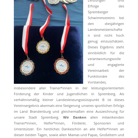
Leistungen und
Erfolge des
Spremberger
Schwimmvereins bei
den diesjährigen
Landesmeisterschafte
n sind nicht hoch
genug einzuschätzen.
Dieses Ergebnis steht
sinnbildlich für die
verantwortungsvolle
und engagierte
Vereinsarbeit der
Funktionäre des
Vorstandes,
insbesondere aller Trainer*innen in der leistungsorientierten
Förderung der Kinder und Jugendlichen in Spremberg. Als
verhältnismäßig kleiner Landesleistungsstützpunkt B ist dieses
Vereinsergebnis abermals eine Steigerung unseres sportlichen Erfolgs
im Land Brandenburg und gleichermaßen eine Auszeichnung für
unsere Stadt Spremberg.
Wir Danken
allen mitwirkenden
Trainer*innen, Helfer*innen, Förderer, Sponsoren und
Unterstützer. Ein herzliches Dankeschön an alle Helfer*innen an
diesen beiden Tagen, sowie allen Mamas und Papas, Großeltern und