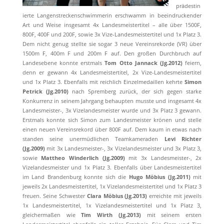
prädestin
ierte Langenstreckenschwimmerin erschwamm in beeindruckender
Art und Weise insgesamt 4x Landesmeistertitel – alle über 1500F,
800F, 400F und 200F, sowie 3x Vize-Landesmeistertitel und 1x Platz 3.
Dem nicht genug stellte sie sogar 3 neue Vereinsrekorde (VR) über
1500m F, 400m F und 200m F auf. Den großen Durchbruch auf
Landesebene konnte erstmals
Tom Otto Jannack (Jg.2012)
feiern,
denn er gewann 4x Landesmeistertitel, 2x Vize-Landesmeistertitel
und 1x Platz 3. Ebenfalls mit reichlich Einzelmedaillen kehrte
Simon
Petrick (Jg.2010)
nach Spremberg zurück, der sich gegen starke
Konkurrenz in seinem Jahrgang behaupten musste und insgesamt 4x
Landesmeister-, 3x Vizelandesmeister wurde und 3x Platz 3 gewann.
Erstmals konnte sich Simon zum Landesmeister krönen und stelle
einen neuen Vereinsrekord über 800F auf. Dem kaum in etwas nach
standen seine unermüdlichen Teamkameraden
Levi Richter
(Jg.2009)
mit 3x Landesmeister-, 3x Vizelandesmeister und 3x Platz 3,
sowie
Mattheo Winderlich (Jg.2009)
mit 3x Landesmeister-, 2x
Vizelandesmeister und 1x Platz 3. Ebenfalls über Landesmeistertitel
im Land Brandenburg konnte sich die
Hugo Möbius (Jg.2011)
mit
jeweils 2x Landesmeistertitel, 1x Vizelandesmeistertitel und 1x Platz 3
freuen. Seine Schwester
Clara Möbius (Jg.2013)
erreichte mit jeweils
1x Landesmeistertitel, 1x Vizelandesmeistertitel und 1x Platz 3,
gleichermaßen wie
Tim Wirth (Jg.2013)
mit seinem ersten