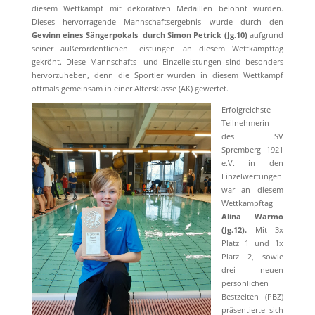
diesem Wettkampf mit dekorativen Medaillen belohnt wurden.
Dieses hervorragende Mannschaftsergebnis wurde durch den
Gewinn eines Sängerpokals
durch Simon Petrick (Jg.10)
aufgrund
seiner außerordentlichen Leistungen an diesem Wettkampftag
gekrönt. DIese Mannschafts- und Einzelleistungen sind besonders
hervorzuheben, denn die Sportler wurden in diesem Wettkampf
oftmals gemeinsam in einer Altersklasse (AK) gewertet.
Erfolgreichste
Teilnehmerin
des SV
Spremberg 1921
e.V. in den
Einzelwertungen
war an diesem
Wettkampftag
Alina Warmo
(Jg.12).
Mit 3x
Platz 1 und 1x
Platz 2, sowie
drei neuen
persönlichen
Bestzeiten (PBZ)
präsentierte sich