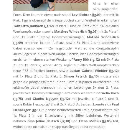
Alina in einer
herausragenden
Form. Dem kaum in etwas nach stand
Levi Richter (Jg.09)
, der mit 3x
Platz 1 ganz oben auf dem Siegerpodest stand. Weiterhin erkämpften
Tom Otto Jannack (Jg.12
) 2x Platz 1 und 2x Platz 2 mit PBZ auf allen
Wettkampfstrecken, sowie
Mattheo Winderlich (Jg.09)
mit 2x Platz 1
und 1x Platz 1 starke Podestplatzierungen.
Matilda Winderlich
(Jg.09)
erreichte 1x den 1. Platz, sowie 3x Platz 2 und absolvierte
dabei ebenso wie ihr Zwillingsbruder Mattheo die Königsdisziplin
400m-Lagen in einem Wettkampf. Ebenso vier Podestplatzierungen
erreichten in einem starken Wettkampf
Anny Birk (Jg.12)
mit 3x Platz
2 und 1x Platz 2, wobei Anny sogar auf allen Wettkampfstrecken
neue PBZ aufstellen konnte, sowie
Lucian Gabriel Winkler (Jg.12)
mit 1x Platz 2 und 3x Platz 3.
Simon Petrick (Jg.10)
musste sich
gegen die jahrgangsälteren in den Einzeldisziplinen durchsetzen und
erkämpfte dabei dennoch mit tollen Leistungen 3x den 2. Platz.
Jeweils zwei Podestplatzierungen erreichten weiterhin
Cornelia Koch
(Jg.75)
und
Gianhu Nguyen (Jg.12)
mit jeweils 1x Platz 2 und 3,
sowie Robin Herzog (Jg.12) mit 2x Platz 3. Außerdem konnte sich
Paul
Eichberger (Jg.11)
für seine nennenswerten Trainingsfortschritte mit
1x Platz 2 in der Einzelwertung mit Silber belohnen. Weiterhin
nahmen
Gina Joline Bartsch (Jg.10)
und
Elena Möbius (Jg.05)
teil,
wobei beide oftmals nur knapp das Siegerpodest verpassten.