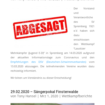
Der Vorstand
und
Verantwortliche
des SV
Spremberg 1921
e.V. haben sich
dazu
entschlossen
den Wettkampf
“Lausitzer
Mehrkämpfer (Jugend E-D)” in Spremberg am 14.03.2020 aufgrund
der aktuellen Informationslage zum Coronavirus und den
Empfehlungen des DSV (Deutschen-Schwimmverbandes)
vom
13.03.2020 abzusagen. Die teilnehmenden Vereine wurden dazu
rechtzeitig informiert.
Wir bitten um Verständnis zu dieser Entscheidung!
29.02.2020 – Sängerpokal Finsterwalde
von
Tony Hansel
|
Mrz 1, 2020
|
Wettkampfberichte