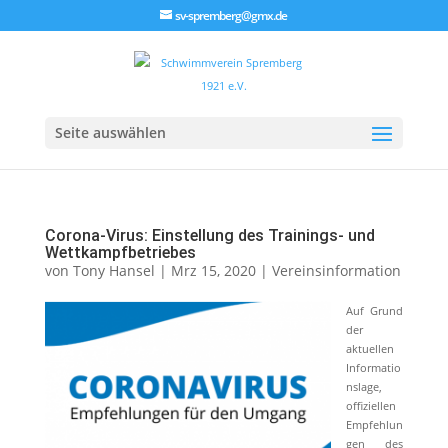
sv-spremberg@gmx.de
Seite auswählen
Corona-Virus: Einstellung des Trainings- und
Wettkampfbetriebes
von
Tony Hansel
|
Mrz 15, 2020
|
Vereinsinformation
Auf Grund
der
aktuellen
Informatio
nslage,
offiziellen
Empfehlun
gen des