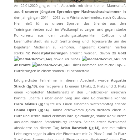
Am 22.01.2020 ging es im 1. Abschnitt mit einer kleinen Mannschaft
aus
6 unserer jüngsten Spremberger Nachwuchsschwimmer
in
den Jahrgängen 2014 – 2013 zum Winterschwimmfest nach Cottbus.
Hier hieß für es unsere Sportler das Erlernte aus den
Trainingseinheiten auch im Wettkampf zu zeigen und gegen starke
Konkurrenz aus den Leistungsstützpunkten Cottbus und
Eisenhüttenstadt, als auch Senftenberg und Hoyerswerda um die
begehrten Medaillen zu kämpfen. Insgesamt konnten hierbei
starke
12 Podestplatzierungen
erreicht werden, davon
2x Gold
,
sowie
6x Silber
und
4x Bronze
. Hinzu kommen zahlreiche Top-5-
Platzierungen in einem starken Teilnehmerfeld.
Erfolgreichster Teilnehmer in diesem Abschnitt wurde
Augustin
Struck (Jg.13)
, der mit jeweils 1x einem 1.Platz, 2. Platz und 3. Platz
einen kompletten Medaillensatz in den Einzelstrecken erreichen
konnte. Ebenfalls über einen Sieg und eine Goldmedaille konnte
Clara Möbius (Jg.13)
freuen. Einen silbernen Wettkampftag erlebte
Hanna Opitz (Jg.14)
. Hanna erschwamm gleich dreifach einen 2.
Platz und lernte dabei erstmals ihre gleichaltrige, starke Konkurrenz
aus dem Norden Brandenburgs kennen. Seinen ersten Wettkampf
absolvierte an diesem Tag
Arian Barwisch (Jg.14),
der mit tollen
Leistungen sogar in allen vier Einzelstarts mit 2x Platz 2 und 2x Platz
3 auf dem Siegerpodest stand. Einen starken Wettkampf zeigte
Tim