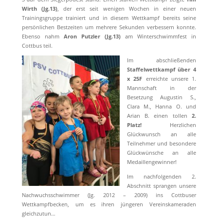
Wirth (Jg.13)
, der erst seit wenigen Wochen in einer neuen
Trainingsgruppe trainiert und in diesem Wettkampf bereits seine
persönlichen Bestzeiten um mehrere Sekunden verbessern konnte.
Ebenso nahm
Aron Putzler (Jg.13)
am Winterschwimmfest in
Cottbus teil.
Im abschließenden
Staffelwettkampf über 4
x 25F
erreichte unsere 1.
Mannschaft in der
Besetzung Augustin S.,
Clara M., Hanna O. und
Arian B. einen tollen
2.
Platz!
Herzlichen
Glückwunsch an alle
Teilnehmer und besondere
Glückwünsche an alle
Medaillengewinner!
Im nachfolgenden 2.
Abschnitt sprangen unsere
Nachwuchsschwimmer (Jg. 2012 – 2009) ins Cottbuser
Wettkampfbecken, um es ihren jüngeren Vereinskameraden
gleichzutun…